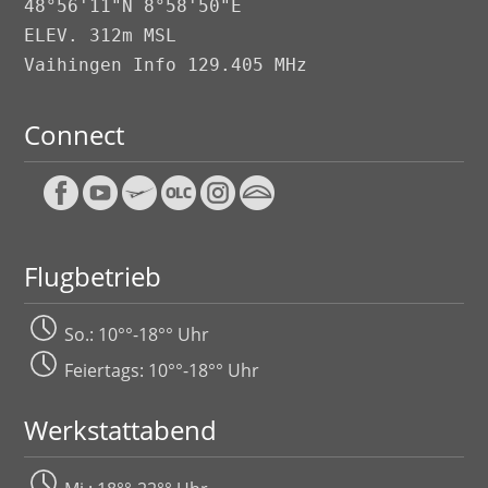
48°56'11"N 8°58'50"E
ELEV. 312m MSL
Vaihingen Info 129.405 MHz
Connect
Flugbetrieb
So.: 10°°-18°° Uhr
Feiertags: 10°°-18°° Uhr
Werkstattabend