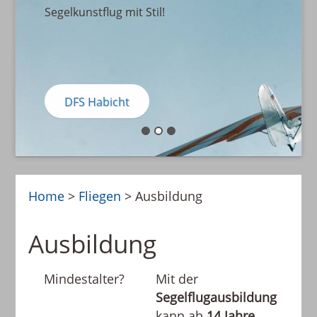
Segelkunstflug mit Stil!
DFS Habicht
Home
>
Fliegen
>
Ausbildung
Ausbildung
Mindestalter?
Mit der
Segelflugausbildung
kann ab
14 Jahre