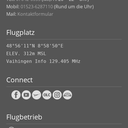
Mobil:
01523-6287110
(Rund um die Uhr)
Mail:
Kontaktformular
Flugplatz
48°56'11"N 8°58'50"E
ELEV. 312m MSL
Vaihingen Info 129.405 MHz
Connect
Flugbetrieb