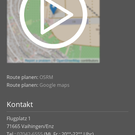
Route planen:
OSRM
Route planen:
Google maps
Kontakt
Flugplatz 1
71665 Vaihingen/Enz
Tel.:
07042-6555
(Mi.,Fr.: 20°°-22°° Uhr)