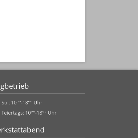
ugbetrieb
So.: 10°°-18°° Uhr
Feiertags: 10°°-18°° Uhr
rkstattabend