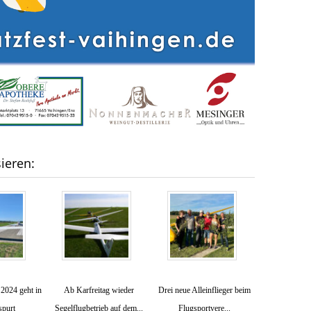
ieren:
 2024 geht in
Ab Karfreitag wieder
​Drei neue Alleinflieger beim
spurt
Segelflugbetrieb auf dem...
Flugsportvere...