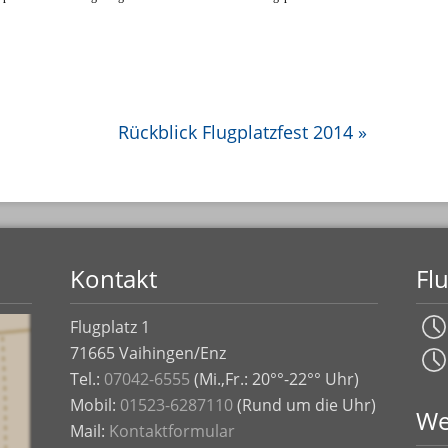
Rückblick Flugplatzfest 2014
»
Kontakt
Fl
Flugplatz 1
71665 Vaihingen/Enz
Tel.:
07042-6555
(Mi.,Fr.: 20°°-22°° Uhr)
Mobil:
01523-6287110
(Rund um die Uhr)
We
Mail:
Kontaktformular