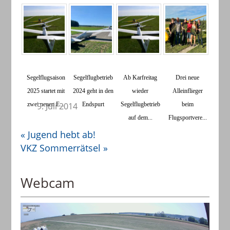
Segelflugsaison
Segelflugbetrieb
Ab Karfreitag
​Drei neue
2025 startet mit
2024 geht in den
wieder
Alleinflieger
zwei neuen E...
9. Juli 2014
Endspurt
Segelflugbetrieb
beim
auf dem...
Flugsportvere...
«
Jugend hebt ab!
VKZ Sommerrätsel
»
Webcam