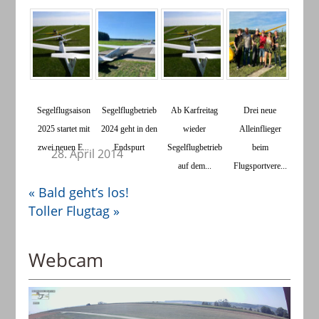
Segelflugsaison
Segelflugbetrieb
Ab Karfreitag
​Drei neue
2025 startet mit
2024 geht in den
wieder
Alleinflieger
zwei neuen E...
Endspurt
Segelflugbetrieb
beim
28. April 2014
auf dem...
Flugsportvere...
«
Bald geht’s los!
Toller Flugtag
»
Webcam