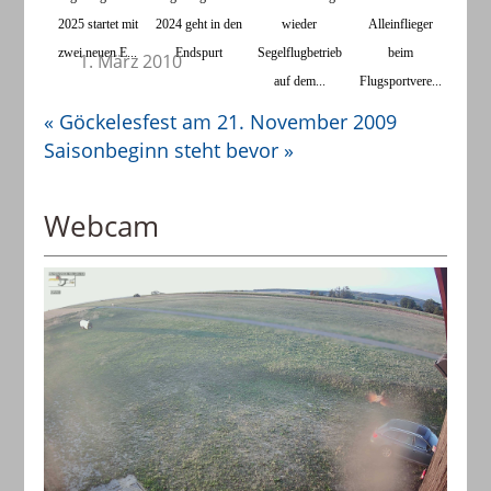
2025 startet mit
2024 geht in den
wieder
Alleinflieger
zwei neuen E...
Endspurt
Segelflugbetrieb
beim
1. März 2010
auf dem...
Flugsportvere...
«
Göckelesfest am 21. November 2009
Saisonbeginn steht bevor
»
Webcam