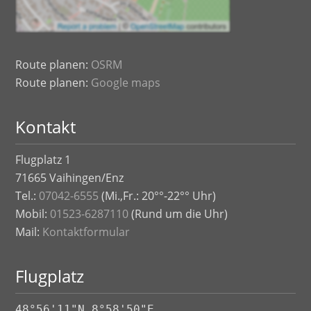
Route planen:
OSRM
Route planen:
Google maps
Kontakt
Flugplatz 1
71665 Vaihingen/Enz
Tel.:
07042-6555
(Mi.,Fr.: 20°°-22°° Uhr)
Mobil:
01523-6287110
(Rund um die Uhr)
Mail:
Kontaktformular
Flugplatz
48°56'11"N 8°58'50"E