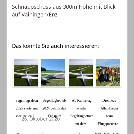
Schnappschuss aus 300m Höhe mit Blick
auf Vaihingen/Enz
Das könnte Sie auch interessieren:
Segelflugsaison
Segelflugbetrieb
Ab Karfreitag
​Drei neue
2025 startet mit
2024 geht in den
wieder
Alleinflieger
zwei neuen E...
Endspurt
Segelflugbetrieb
beim
26. Oktober 2020
auf dem...
Flugsportvere...